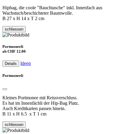
Hipbag, die coole "Bauchtasche" inkl. Innenfach aus
Wachstuch/beschichteter Baumwolle.
B 27 x H 14 x T 2 cm
schliessen
Portmoneeli
ab CHF 12.00
Ideen
Details
Portmoneeli
Kleines Portmonee mit Reissverschluss.
Es hat im Innenfächli der Hip-Bag Platz.
Auch Kreditkarten passen hinein.
B 11 x H 6.5 x T 1 cm
schliessen