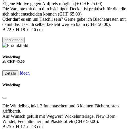
Eigene Motive gegen Aufpreis möglich (+ CHF 25.00).
Die Variante mit dem durchsichtigen Deckel ist praktisch für die, die
sich nicht entscheiden können (CHF 65.00).
Oder darf es ein uni Täschli sein? Gerne gebe ich Blachenresten mit,
damit das Täschli selber beklebt werden kann (CHF 56.00).
B 22 x H 18 x T 6 cm
schliessen
Windelbag
ab CHF 45.00
Ideen
Details
Windelbag
Die Windelbag inkl. 2 Innentaschen und 3 kleinen Fächern, stets
griffbereit.
Auf Wunsch gefüllt mit Wegwerf-Wickelunterlage, New-Born-
Windel, Feuchttücher und Plastiklöffeli (CHF 50.00).
B 25 x H 17 x T 3 cm